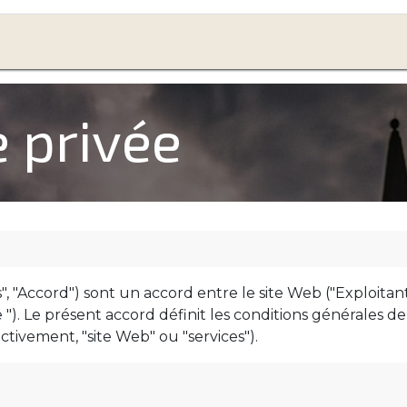
Teambuilding
Traiteur
Dîners insolites
Contac
e privée
", "Accord") sont un accord entre le site Web ("Exploitan
re "). Le présent accord définit les conditions générales de
ectivement, "site Web" ou "services").